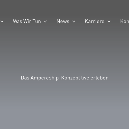
Was Wir Tun
News
Karriere
Kon
Das Ampereship-Konzept live erleben