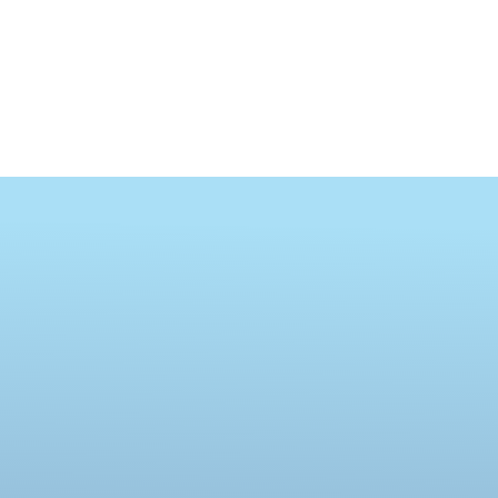
KONTAKTIEREN SIE UNS FÜR IHR NÄCHSTES
PROJEKT.
Ampereship bringt Ihre Ideen aufs Wasser
PROJEKTANFRAGE STELLEN