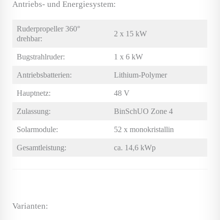
Antriebs- und Energiesystem:
Ruderpropeller 360°
2 x 15 kW
drehbar:
Bugstrahlruder:
1 x 6 kW
Antriebsbatterien:
Lithium-Polymer
Hauptnetz:
48 V
Zulassung:
BinSchUO Zone 4
Solarmodule:
52 x monokristallin
Gesamtleistung:
ca. 14,6 kWp
Varianten: