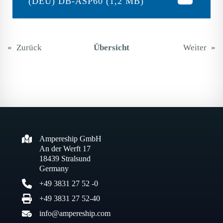
(DEU) DB-ASP60 (1,2 MB)
«
Zurück
Übersicht
Weiter
»
Ampereship GmbH
An der Werft 17
18439 Stralsund
Germany
+49 3831 27 52 -0
+49 3831 27 52-40
info@ampereship.com