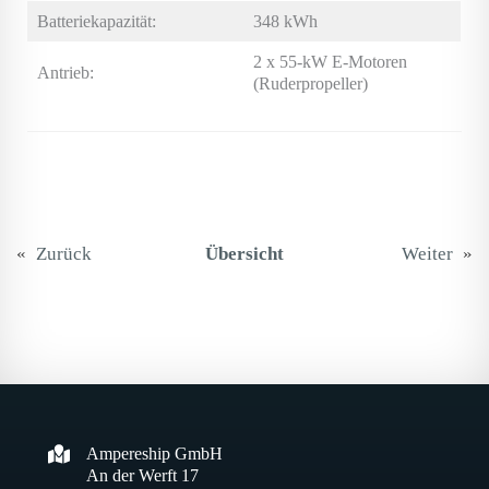
Batteriekapazität:
348 kWh
2 x 55-kW E-Motoren
Antrieb:
(Ruderpropeller)
«
Zurück
Übersicht
Weiter
»
Ampereship GmbH
An der Werft 17