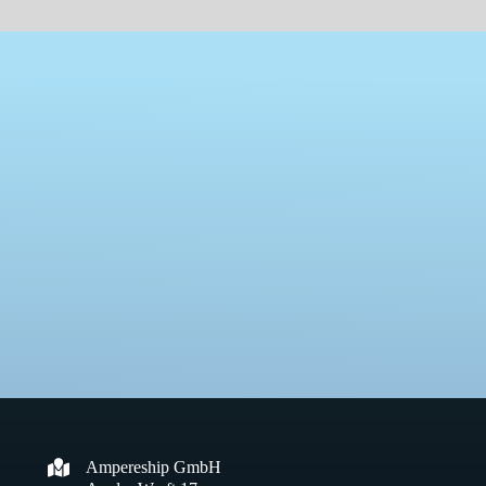
KONTAKTIEREN SIE UNS FÜR IHR NÄCHSTES
PROJEKT.
Ampereship bringt Ihre Ideen aufs Wasser
PROJEKTANFRAGE STELLEN
Ampereship GmbH