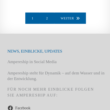
PERSONENFÄHREN
1
2
WEITER
Neue Elektro-Fähre für Usedom &
Stettiner Haff
19. AUGUST 2021
NEWS, EINBLICKE, UPDATES
Ampereship in Social Media
Ampereship steht für Dynamik – auf dem Wasser und in
der Entwicklung.
FÜR NOCH MEHR EINBLICKE FOLGEN
SIE AMPERESHIP AUF:
Facebook