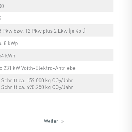
00
5
8 Pkw bzw. 12 Pkw plus 2 Lkw (je 45 t)
a. 8 kWp
64 kWh
 x 231 kW Voith-Elektro-Antriebe
. Schritt ca. 159.000 kg CO
/Jahr
2
. Schritt ca. 490.250 kg CO
/Jahr
2
Weiter
»