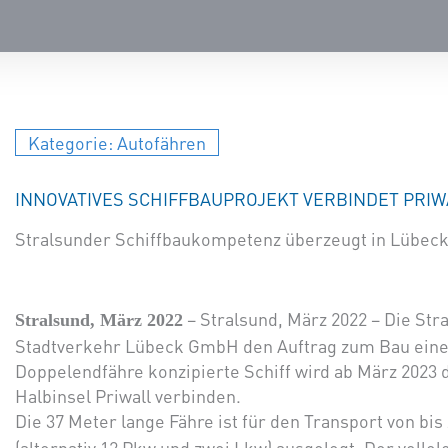
Kategorie:
Autofähren
INNOVATIVES SCHIFFBAUPROJEKT VERBINDET PRI
Stralsunder Schiffbaukompetenz überzeugt in Lübec
– Stralsund, März 2022 – Die St
Stralsund, März 2022
Stadtverkehr Lübeck GmbH den Auftrag zum Bau einer
Doppelendfähre konzipierte Schiff wird ab März 2023
Halbinsel Priwall verbinden.
Die 37 Meter lange Fähre ist für den Transport von bis
(alternativ 12 Pkw und zwei Lkw) ausgelegt. Der volle