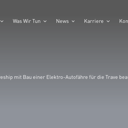
Was Wir Tun
News
Karriere
Kon
ship mit Bau einer Elektro-Autofähre für die Trave bea