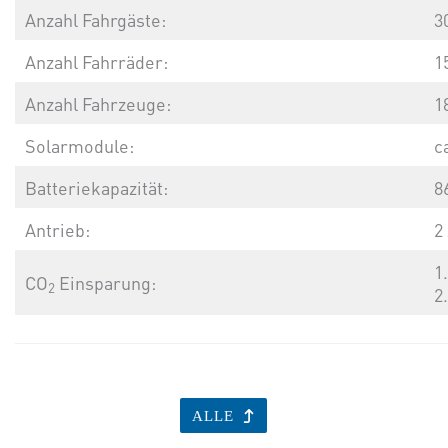
Anzahl Fahrgäste:
3
Anzahl Fahrräder:
1
Anzahl Fahrzeuge:
1
Solarmodule:
c
Batteriekapazität:
8
Antrieb:
2
1
CO
Einsparung:
2
2
ALLE