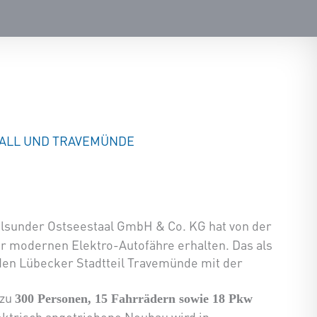
WALL UND TRAVEMÜNDE
k
ralsunder Ostseestaal GmbH & Co. KG hat von der
 modernen Elektro-Autofähre erhalten. Das als
 den Lübecker Stadtteil Travemünde mit der
 zu
300 Personen, 15 Fahrrädern sowie 18 Pkw
lektrisch angetriebene Neubau wird in