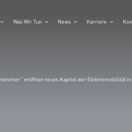
Was Wir Tun
News
Karriere
Kon
tromer“ eröffnet neues Kapitel der Elektromobilität i