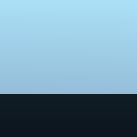
KONTAKTIEREN SIE UNS FÜR IHR NÄCHSTES PROJEKT
Ampereship bringt Ihre Ideen aufs Wasser
PROJEKTANFRAGE STELLEN