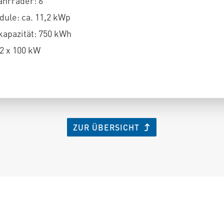
ahrräder: 6
ule: ca. 11,2 kWp
kapazität: 750 kWh
 2 x 100 kW
ZUR ÜBERSICHT