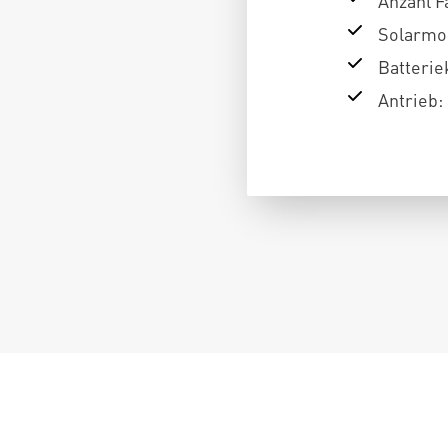
Anzahl F
Solarmod
Batterie
Antrieb: